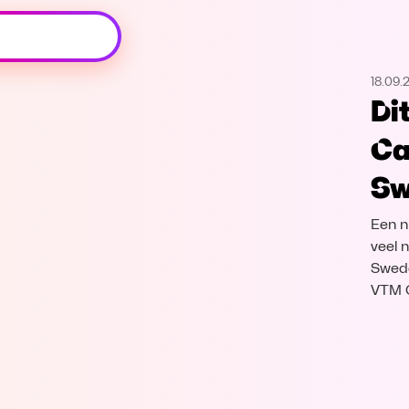
Oeps, browser niet ondersteund
18.09.
Voor je onze programma's gaat ontdekken,
Di
best je browser updaten of hieronder één
van de ondersteunde browsers
Ca
downloaden.
Sw
Google Chrome
Download
Een n
Firefox
Download
veel 
Swede
VTM 
Safari
Download
Microsoft Edge
Download
Opera
Download