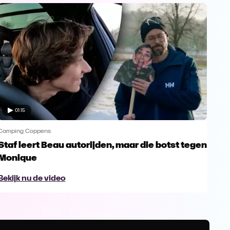
01:15
Camping Coppens
Camp
Staf leert Beau autorijden, maar die botst tegen
Mon
Monique
sta
Bekijk nu de video
Bek