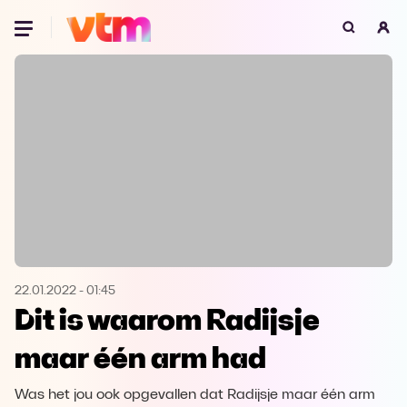
Oeps, browser niet ondersteund
Voor je onze programma's gaat ontdekken,
best je browser updaten of hieronder één
van de ondersteunde browsers
downloaden.
Google Chrome
Download
Firefox
Download
Safari
Download
22.01.2022
-
01:45
Dit is waarom Radijsje
Microsoft Edge
Download
maar één arm had
Opera
Download
Was het jou ook opgevallen dat Radijsje maar één arm