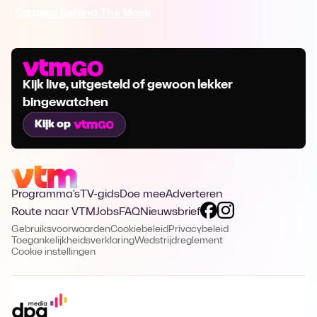
Ga naar Behind The Mask
Kijk live, uitgesteld of gewoon lekker
bingewatchen
Kijk op
Programma's
TV-gids
Doe mee
Adverteren
Route naar VTM
Jobs
FAQ
Nieuwsbrief
Gebruiksvoorwaarden
Cookiebeleid
Privacybeleid
Toegankelijkheidsverklaring
Wedstrijdreglement
Cookie instellingen