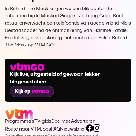
In Behind The Mask krijgen we een blik achter de
schermen bij de Masked Singers. Zo kreeg Guga Baul
totaal onverwacht een telefoontje van goede vriend Niels
Destadsbader na de ontmaskering van Flamme Fatale.
En dat zag onze IJskoning niet aankomen. Bekijk Behind
The Mask op VTM GO.
Kijk live, uitgesteld of gewoon lekker
bingewatchen
Kijk op
Programma's
TV-gids
Doe mee
Adverteren
Route naar VTM
Jobs
FAQ
Nieuwsbrief