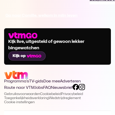
Ga naar Camille, welkom in mijn leven
Kijk live, uitgesteld of gewoon lekker
bingewatchen
Kijk op
Programma's
TV-gids
Doe mee
Adverteren
Route naar VTM
Jobs
FAQ
Nieuwsbrief
Gebruiksvoorwaarden
Cookiebeleid
Privacybeleid
Toegankelijkheidsverklaring
Wedstrijdreglement
Cookie instellingen