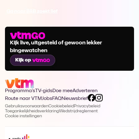
Ga naar B&B zoekt lief
Kijk live, uitgesteld of gewoon lekker
bingewatchen
Kijk op
Programma's
TV-gids
Doe mee
Adverteren
Route naar VTM
Jobs
FAQ
Nieuwsbrief
Gebruiksvoorwaarden
Cookiebeleid
Privacybeleid
Toegankelijkheidsverklaring
Wedstrijdreglement
Cookie instellingen