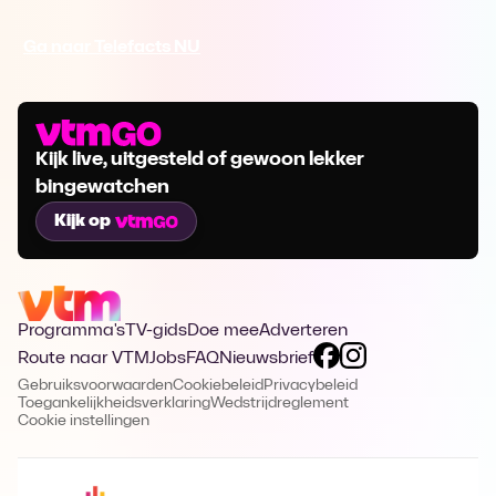
Ga naar Telefacts NU
Kijk live, uitgesteld of gewoon lekker
bingewatchen
Kijk op
Programma's
TV-gids
Doe mee
Adverteren
Route naar VTM
Jobs
FAQ
Nieuwsbrief
Gebruiksvoorwaarden
Cookiebeleid
Privacybeleid
Toegankelijkheidsverklaring
Wedstrijdreglement
Cookie instellingen