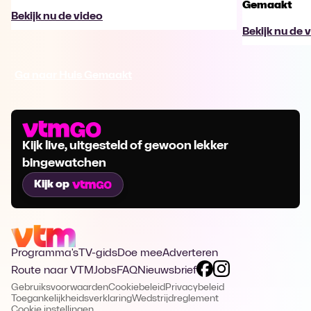
Gemaakt
Bekijk nu de video
Bekijk nu de 
Ga naar Huis Gemaakt
Kijk live, uitgesteld of gewoon lekker
bingewatchen
Kijk op
Programma's
TV-gids
Doe mee
Adverteren
Route naar VTM
Jobs
FAQ
Nieuwsbrief
Gebruiksvoorwaarden
Cookiebeleid
Privacybeleid
Toegankelijkheidsverklaring
Wedstrijdreglement
Cookie instellingen