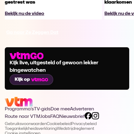
gestrest was
klaarkomen
Bekijk nu de video
Bekijk nu de 
Ga naar Ze Zeggen Dat
Kijk live, uitgesteld of gewoon lekker
bingewatchen
Kijk op
Programma's
TV-gids
Doe mee
Adverteren
Route naar VTM
Jobs
FAQ
Nieuwsbrief
Gebruiksvoorwaarden
Cookiebeleid
Privacybeleid
Toegankelijkheidsverklaring
Wedstrijdreglement
Cookie instellingen