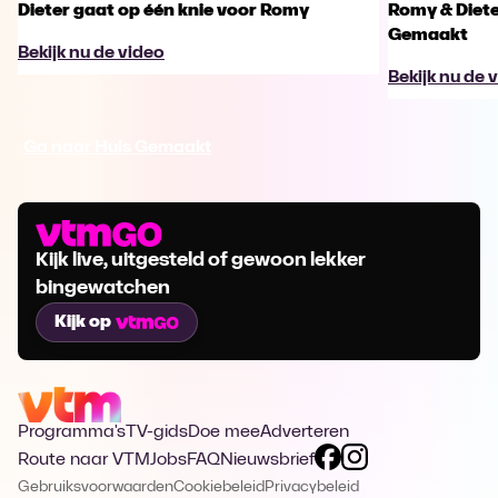
Dieter gaat op één knie voor Romy
Romy & Diete
Gemaakt
Bekijk nu de video
Bekijk nu de 
Ga naar Huis Gemaakt
Kijk live, uitgesteld of gewoon lekker
bingewatchen
Kijk op
Programma's
TV-gids
Doe mee
Adverteren
Route naar VTM
Jobs
FAQ
Nieuwsbrief
Gebruiksvoorwaarden
Cookiebeleid
Privacybeleid