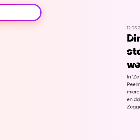
Oeps, browser niet ondersteund
12.05.
Voor je onze programma's gaat ontdekken,
Di
best je browser updaten of hieronder één
van de ondersteunde browsers
st
downloaden.
we
Google Chrome
Download
In 'Z
Firefox
Download
Peelm
micro
en da
Safari
Download
Zegge
Microsoft Edge
Download
Opera
Download