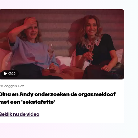
01:29
Ze Zeggen Dat
Ze Z
Dina en Andy onderzoeken de orgasmekloof
Sof
met een 'sekstafette'
Bek
Bekijk nu de video