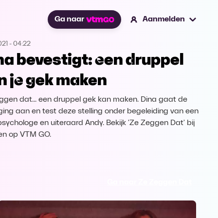
Ga naar
Aanmelden
021
-
04:22
na bevestigt: een druppel
n je gek maken
ggen dat... een druppel gek kan maken. Dina gaat de
ging aan en test deze stelling onder begeleiding van een
 psychologe en uiteraard Andy. Bekijk 'Ze Zeggen Dat' bij
en op VTM GO.
Ga naar Ze Zeggen Dat