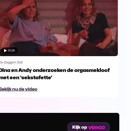
01:29
Ze Zeggen Dat
Ze Z
Dina en Andy onderzoeken de orgasmekloof
Sof
met een 'sekstafette'
Bek
Bekijk nu de video
Kijk op