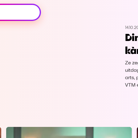
Oeps, browser niet ondersteund
14.10.2
Voor je onze programma's gaat ontdekken,
Di
best je browser updaten of hieronder één
van de ondersteunde browsers
kà
downloaden.
Ze ze
Google Chrome
Download
uitda
arts,
Firefox
Download
VTM 
Safari
Download
Microsoft Edge
Download
Opera
Download