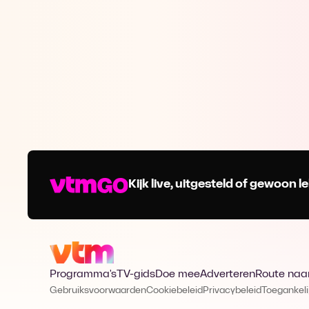
Kijk live, uitgesteld of gewoon
Programma's
TV-gids
Doe mee
Adverteren
Route naa
Gebruiksvoorwaarden
Cookiebeleid
Privacybeleid
Toegankeli