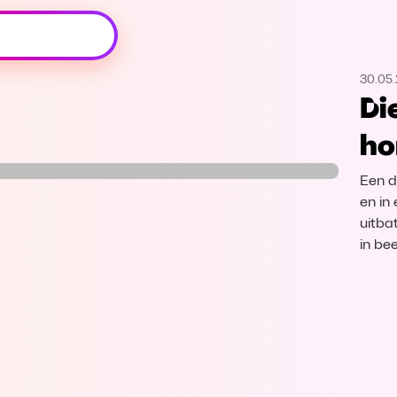
Oeps, browser niet ondersteund
30.05.
Voor je onze programma's gaat ontdekken,
Di
best je browser updaten of hieronder één
van de ondersteunde browsers
ho
downloaden.
Een d
Google Chrome
Download
en in 
uitba
Firefox
Download
in bee
Safari
Download
Microsoft Edge
Download
Opera
Download