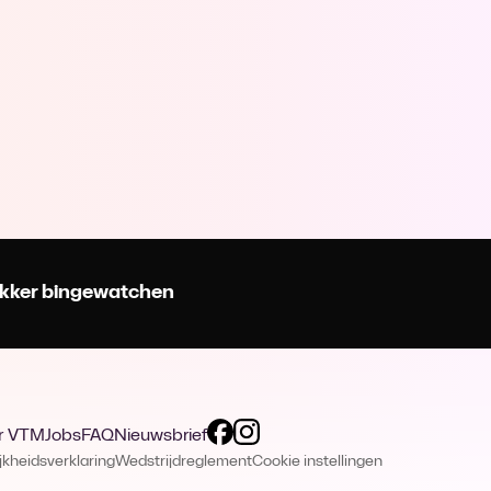
 lekker bingewatchen
r VTM
Jobs
FAQ
Nieuwsbrief
jkheidsverklaring
Wedstrijdreglement
Cookie instellingen