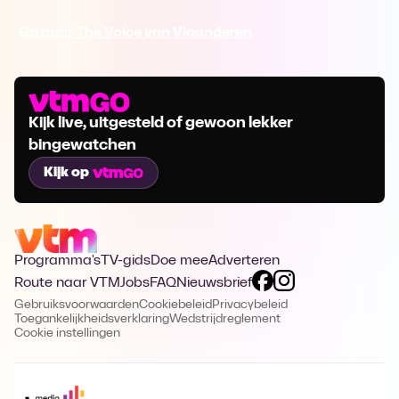
Ga naar The Voice van Vlaanderen
Kijk live, uitgesteld of gewoon lekker
bingewatchen
Kijk op
Programma's
TV-gids
Doe mee
Adverteren
Route naar VTM
Jobs
FAQ
Nieuwsbrief
Gebruiksvoorwaarden
Cookiebeleid
Privacybeleid
Toegankelijkheidsverklaring
Wedstrijdreglement
Cookie instellingen