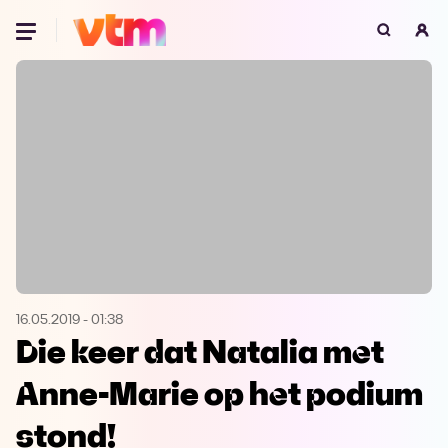
Oeps, browser niet ondersteund
Voor je onze programma's gaat ontdekken,
best je browser updaten of hieronder één
van de ondersteunde browsers
downloaden.
Google Chrome
Download
Firefox
Download
Safari
Download
16.05.2019
-
01:38
Die keer dat Natalia met
Microsoft Edge
Download
Anne-Marie op het podium
Opera
Download
stond!