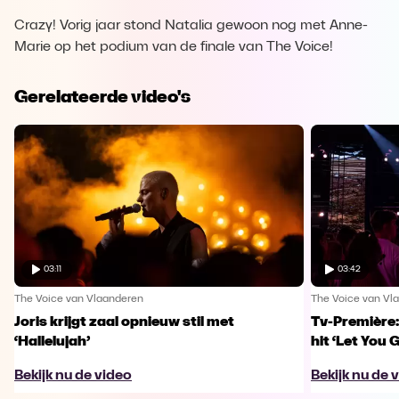
Crazy! Vorig jaar stond Natalia gewoon nog met Anne-
Marie op het podium van de finale van The Voice!
Gerelateerde video's
03:11
03:42
The Voice van Vlaanderen
The Voice van Vl
Joris krijgt zaal opnieuw stil met
Tv-Première:
‘Hallelujah’
hit ‘Let You 
Bekijk nu de video
Bekijk nu de 