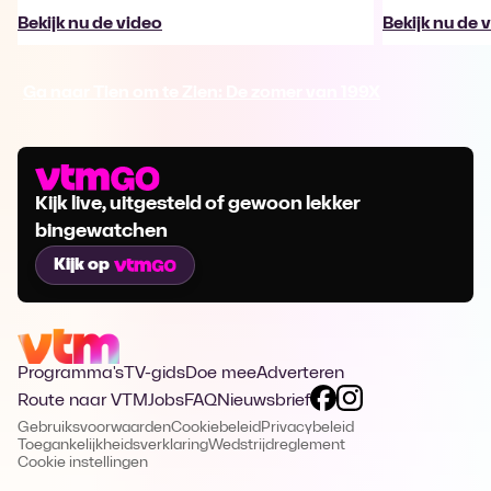
Bekijk nu de video
Bekijk nu de 
Ga naar Tien om te Zien: De zomer van 199X
Kijk live, uitgesteld of gewoon lekker
bingewatchen
Kijk op
Programma's
TV-gids
Doe mee
Adverteren
Route naar VTM
Jobs
FAQ
Nieuwsbrief
Gebruiksvoorwaarden
Cookiebeleid
Privacybeleid
Toegankelijkheidsverklaring
Wedstrijdreglement
Cookie instellingen