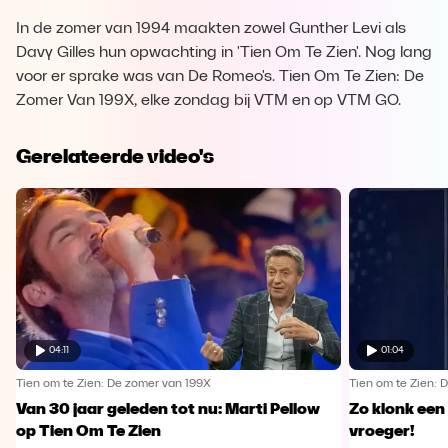
In de zomer van 1994 maakten zowel Gunther Levi als
Davy Gilles hun opwachting in 'Tien Om Te Zien'. Nog lang
voor er sprake was van De Romeo's. Tien Om Te Zien: De
Zomer Van 199X, elke zondag bij VTM en op VTM GO.
Gerelateerde video's
04:11
01:04
Tien om te Zien: De zomer van 199X
Tien om te Zien: 
Van 30 jaar geleden tot nu: Marti Pellow
Zo klonk een 
op Tien Om Te Zien
vroeger!