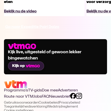
eten
voor verzor
Bekijk nu de video
Bekijk nu de 
Ga naar Expeditie Pairi Daiza
Kijk live, uitgesteld of gewoon lekker
bingewatchen
Kijk op
Programma's
TV-gids
Doe mee
Adverteren
Route naar VTM
Jobs
FAQ
Nieuwsbrief
Gebruiksvoorwaarden
Cookiebeleid
Privacybeleid
Toegankelijkheidsverklaring
Wedstrijdreglement
Cookie instellingen