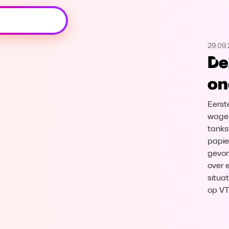
Oeps, browser niet ondersteund
29.09.
Voor je onze programma's gaat ontdekken,
De
best je browser updaten of hieronder één
van de ondersteunde browsers
on
downloaden.
Eerst
Google Chrome
Download
wagen
tanks
Firefox
Download
papie
gevon
Safari
Download
over 
situat
op V
Microsoft Edge
Download
Opera
Download