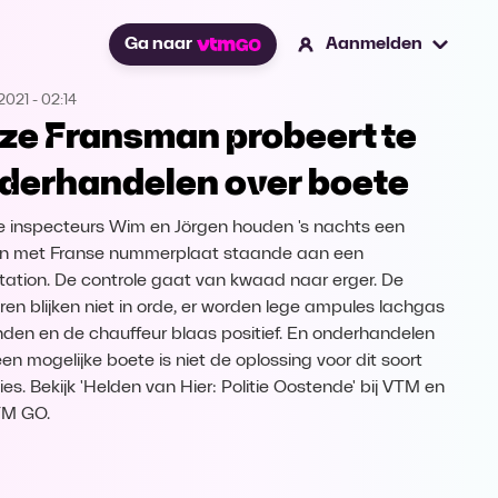
Ga naar
Aanmelden
2021
-
02:14
ze Fransman probeert te
derhandelen over boete
e inspecteurs Wim en Jörgen houden 's nachts een
 met Franse nummerplaat staande aan een
tation. De controle gaat van kwaad naar erger. De
ren blijken niet in orde, er worden lege ampules lachgas
den en de chauffeur blaas positief. En onderhandelen
een mogelijke boete is niet de oplossing voor dit soort
ies. Bekijk 'Helden van Hier: Politie Oostende' bij VTM en
TM GO.