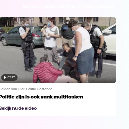
Ga naar Helden van Hier: Politie Oostende
02:27
Helden van Hier: Politie Oostende
Helde
Politie zijn is ook vaak multitasken
Bra
roo
Bekijk nu de video
Bek