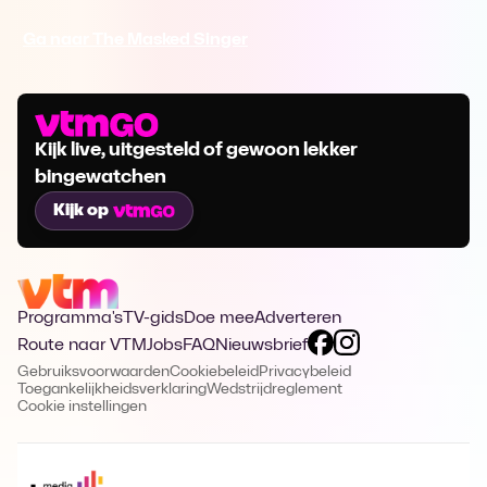
Ga naar The Masked Singer
Kijk live, uitgesteld of gewoon lekker
bingewatchen
Kijk op
Programma's
TV-gids
Doe mee
Adverteren
Route naar VTM
Jobs
FAQ
Nieuwsbrief
Gebruiksvoorwaarden
Cookiebeleid
Privacybeleid
Toegankelijkheidsverklaring
Wedstrijdreglement
Cookie instellingen