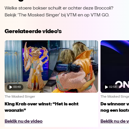
Welke stoere bokser schuilt er achter deze Broccoli?
Bekijk ‘The Masked Singer’ bij VTM en op VTM GO.
Gerelateerde video's
00:49
02:56
The Masked Singer
The Masked Sing
King Krab over winst: “Het is echt
De winnaar 
waanzin”
nog een laa
Bekijk nu de video
Bekijk nu de 