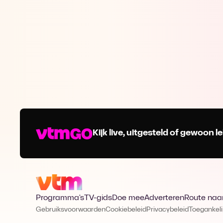
Kijk live, uitgesteld of gewoon
Programma's
TV-gids
Doe mee
Adverteren
Route naa
Gebruiksvoorwaarden
Cookiebeleid
Privacybeleid
Toegankeli