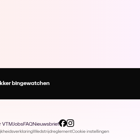
 lekker bingewatchen
r VTM
Jobs
FAQ
Nieuwsbrief
jkheidsverklaring
Wedstrijdreglement
Cookie instellingen