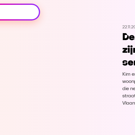
Oeps, browser niet ondersteund
22.11.2
Voor je onze programma's gaat ontdekken,
De
best je browser updaten of hieronder één
van de ondersteunde browsers
zi
downloaden.
se
Google Chrome
Download
Kim e
Firefox
Download
woonp
die n
straat
Safari
Download
Vlaan
Microsoft Edge
Download
Opera
Download