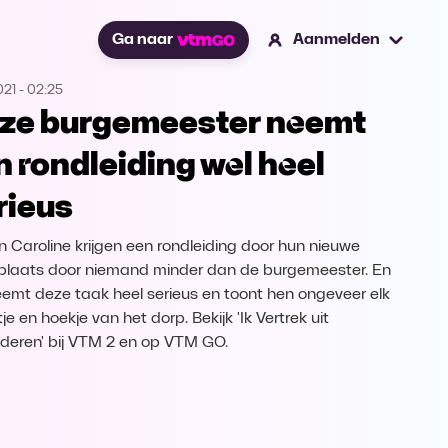
Ga naar
Aanmelden
021
-
02:25
ze burgemeester neemt
jn rondleiding wel heel
rieus
n Caroline krijgen een rondleiding door hun nieuwe
laats door niemand minder dan de burgemeester. En
eemt deze taak heel serieus en toont hen ongeveer elk
je en hoekje van het dorp. Bekijk 'Ik Vertrek uit
deren' bij VTM 2 en op VTM GO.