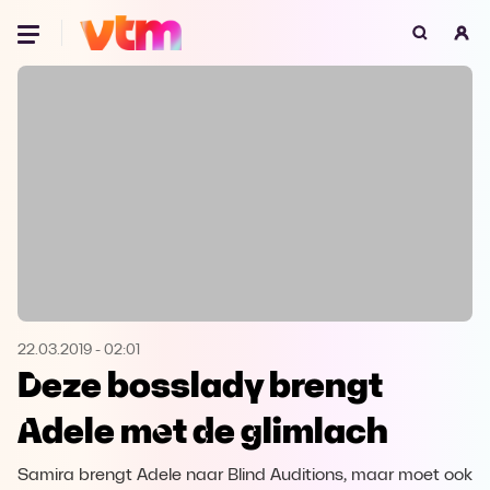
Oeps, browser niet ondersteund
Voor je onze programma's gaat ontdekken,
best je browser updaten of hieronder één
van de ondersteunde browsers
downloaden.
Google Chrome
Download
Firefox
Download
Safari
Download
22.03.2019
-
02:01
Deze bosslady brengt
Microsoft Edge
Download
Adele met de glimlach
Opera
Download
Samira brengt Adele naar Blind Auditions, maar moet ook