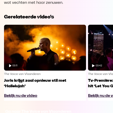
wat vechten met haar zenuwen.
Gerelateerde video's
03:11
03:42
The Voice van Vlaanderen
The Voice van Vl
Joris krijgt zaal opnieuw stil met
Tv-Première:
‘Hallelujah’
hit ‘Let You 
Bekijk nu de video
Bekijk nu de 
Ga naar The Voice van Vlaanderen