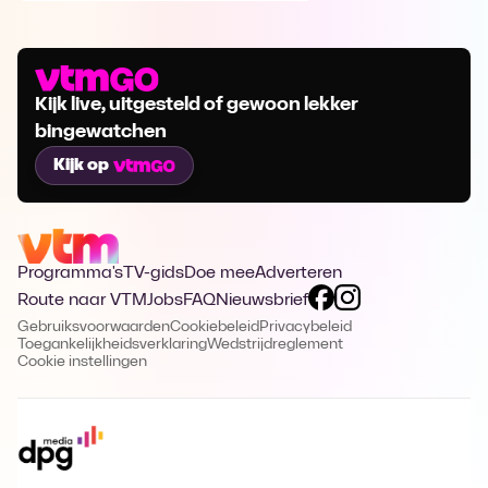
Kijk live, uitgesteld of gewoon lekker
bingewatchen
Kijk op
Programma's
TV-gids
Doe mee
Adverteren
Route naar VTM
Jobs
FAQ
Nieuwsbrief
Gebruiksvoorwaarden
Cookiebeleid
Privacybeleid
Toegankelijkheidsverklaring
Wedstrijdreglement
Cookie instellingen