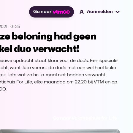
Ga naar
Aanmelden
2021
-
01:35
ze beloning had geen
kel duo verwacht!
ieuwe opdracht staat klaar voor de duo's. Een speciale
cht, want Julie verrast de duo's met een wel heel leuke
iteit. Iets wat ze he-le-maal niet hadden verwacht!
tiehuis For Life, elke maandag om 22.20 bij VTM en op
GO.
Ga naar Vakantiehuis for Life