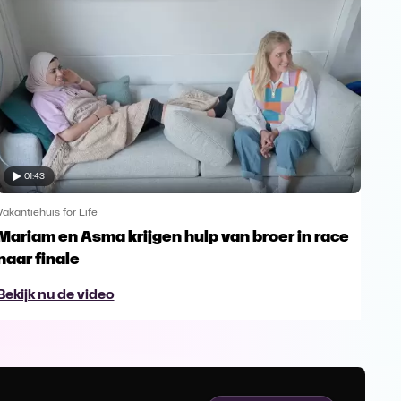
01:43
Vakantiehuis for Life
Vakan
Mariam en Asma krijgen hulp van broer in race
Dra
naar finale
bo
Bekijk nu de video
Bek