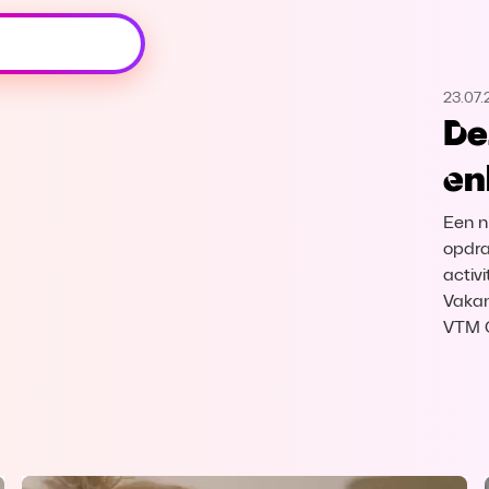
Oeps, browser niet ondersteund
23.07.
Voor je onze programma's gaat ontdekken,
De
best je browser updaten of hieronder één
van de ondersteunde browsers
en
downloaden.
Een n
Google Chrome
Download
opdra
activ
Firefox
Download
Vakan
VTM 
Safari
Download
Microsoft Edge
Download
Opera
Download