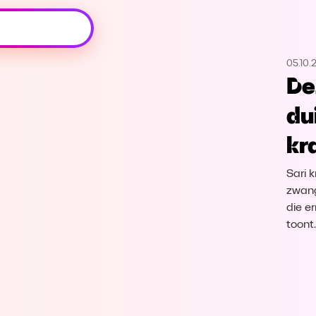
Oeps, browser niet ondersteund
05.10.
Voor je onze programma's gaat ontdekken,
De
best je browser updaten of hieronder één
van de ondersteunde browsers
du
downloaden.
kr
Google Chrome
Download
Sari 
Firefox
Download
zwang
die e
toont
Safari
Download
Microsoft Edge
Download
Opera
Download