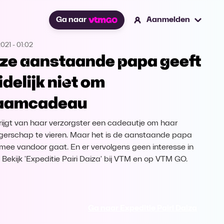
Ga naar
Aanmelden
2021
-
01:02
ze aanstaande papa geeft
idelijk niet om
aamcadeau
krijgt van haar verzorgster een cadeautje om haar
erschap te vieren. Maar het is de aanstaande papa
rmee vandoor gaat. En er vervolgens geen interesse in
. Bekijk 'Expeditie Pairi Daiza' bij VTM en op VTM GO.
Ga naar Expeditie Pairi Daiza