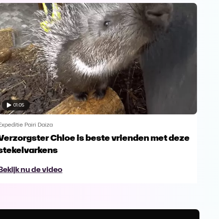
01:05
Expeditie Pairi Daiza
Exped
Verzorgster Chloe is beste vrienden met deze
Een
stekelvarkens
Da
Bekijk nu de video
Bek