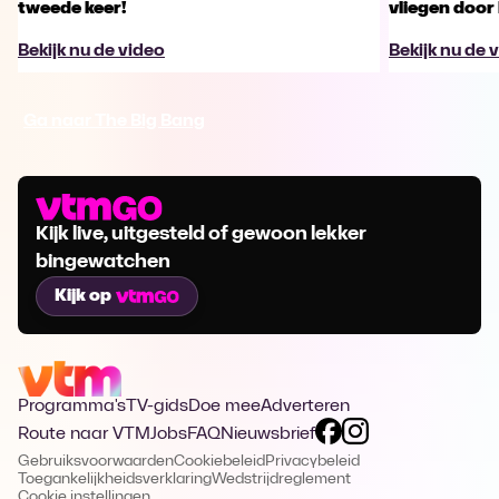
tweede keer!
vliegen door 
Bekijk nu de video
Bekijk nu de 
Ga naar The Big Bang
Kijk live, uitgesteld of gewoon lekker
bingewatchen
Kijk op
Programma's
TV-gids
Doe mee
Adverteren
Route naar VTM
Jobs
FAQ
Nieuwsbrief
Gebruiksvoorwaarden
Cookiebeleid
Privacybeleid
Toegankelijkheidsverklaring
Wedstrijdreglement
Cookie instellingen