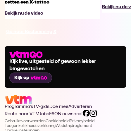
zetten een X-tattoo
Bekijk nu de 
Bekijk nu de video
Ga naar Bestemming X
Kijk live, uitgesteld of gewoon lekker
bingewatchen
Kijk op
Programma's
TV-gids
Doe mee
Adverteren
Route naar VTM
Jobs
FAQ
Nieuwsbrief
Gebruiksvoorwaarden
Cookiebeleid
Privacybeleid
Toegankelijkheidsverklaring
Wedstrijdreglement
Cookie instellingen