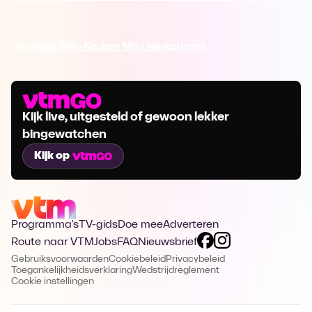
Ga naar Mijn Keuken Mijn Restaurant
Kijk live, uitgesteld of gewoon lekker
bingewatchen
Kijk op
Programma's
TV-gids
Doe mee
Adverteren
Route naar VTM
Jobs
FAQ
Nieuwsbrief
Gebruiksvoorwaarden
Cookiebeleid
Privacybeleid
Toegankelijkheidsverklaring
Wedstrijdreglement
Cookie instellingen