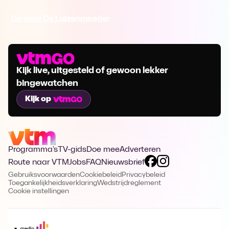
Ga naar De Luizenmoeder
Kijk live, uitgesteld of gewoon lekker
bingewatchen
Kijk op
Programma's
TV-gids
Doe mee
Adverteren
Route naar VTM
Jobs
FAQ
Nieuwsbrief
Gebruiksvoorwaarden
Cookiebeleid
Privacybeleid
Toegankelijkheidsverklaring
Wedstrijdreglement
Cookie instellingen