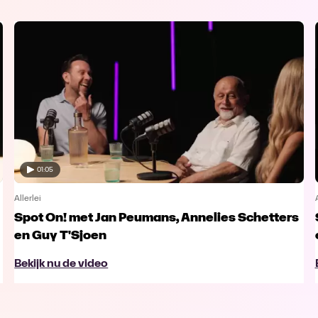
01:05
Allerlei
Spot On! met Jan Peumans, Annelies Schetters
en Guy T'Sjoen
Bekijk nu de video