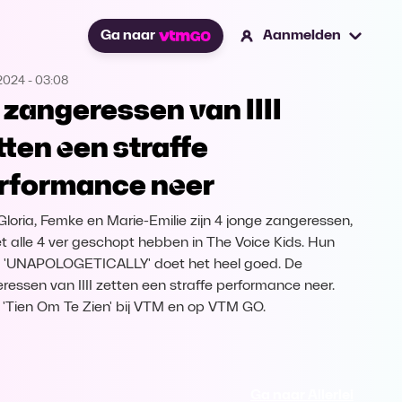
Ga naar
Aanmelden
2024
-
03:08
 zangeressen van IIII
tten een straffe
rformance neer
 Gloria, Femke en Marie-Emilie zijn 4 jonge zangeressen,
et alle 4 ver geschopt hebben in The Voice Kids. Hun
e 'UNAPOLOGETICALLY' doet het heel goed. De
ressen van IIII zetten een straffe performance neer.
k 'Tien Om Te Zien' bij VTM en op VTM GO.
Ga naar Allerlei