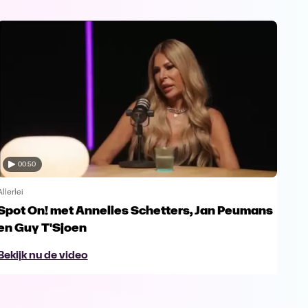
00:50
Allerlei
Allerl
Spot On! met Annelies Schetters, Jan Peumans
Spo
en Guy T'Sjoen
Ur
Bekijk nu de video
Bek