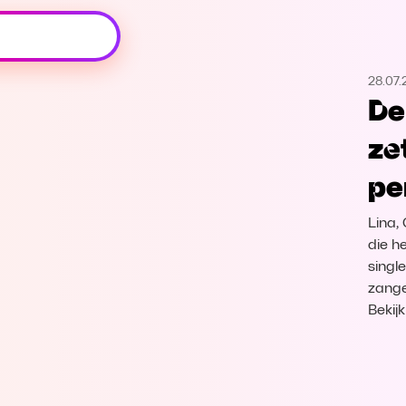
Oeps, browser niet ondersteund
28.07.
Voor je onze programma's gaat ontdekken,
De
best je browser updaten of hieronder één
van de ondersteunde browsers
ze
downloaden.
pe
Google Chrome
Download
Lina,
Firefox
Download
die h
singl
zange
Safari
Download
Bekij
Microsoft Edge
Download
Opera
Download