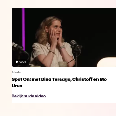
00:34
Allerlei
Spot On! met Dina Tersago, Christoff en Mo
Urus
Bekijk nu de video