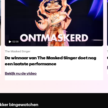
02:56
The Masked Singer
De winnaar van The Masked Singer doet nog
een laatste performance
Bekijk nu de video
 lekker bingewatchen