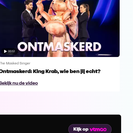
00:51
The Masked Singer
The 
Ontmaskerd: King Krab, wie ben jij echt?
Een
naa
Bekijk nu de video
Bek
Kijk op