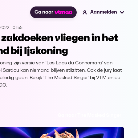
Ga naar
Aanmelden
.2022
-
01:55
 zakdoeken vliegen in het
nd bij Ijskoning
jskoning zijn versie van ‘Les Lacs du Connemara’ van
l Sardou kan niemand blijven stilzitten. Ook de jury laat
volledig gaan. Bekijk 'The Masked Singer' bij VTM en op
GO.
Ga naar The Masked Singer