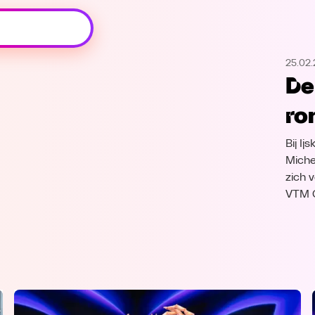
Oeps, browser niet ondersteund
25.02
Voor je onze programma's gaat ontdekken,
De
best je browser updaten of hieronder één
van de ondersteunde browsers
ro
downloaden.
Bij I
Google Chrome
Download
Miche
zich 
Firefox
Download
VTM 
Safari
Download
Microsoft Edge
Download
Opera
Download