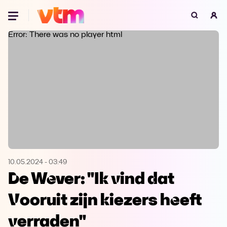
Oeps, browser niet ondersteund
Error: There was no player html
Voor je onze programma's gaat ontdekken,
best je browser updaten of hieronder één
van de ondersteunde browsers
downloaden.
Google Chrome
Download
Firefox
Download
Safari
Download
10.05.2024
-
03:49
De Wever: "Ik vind dat
Microsoft Edge
Download
Vooruit zijn kiezers heeft
Opera
Download
verraden"