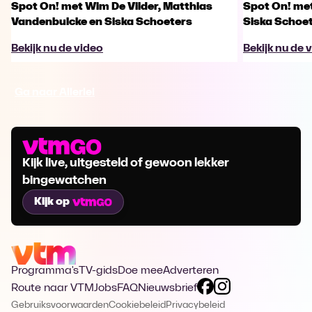
Spot On! met Wim De Vilder, Matthias
Spot On! me
Vandenbulcke en Siska Schoeters
Siska Schoet
Bekijk nu de video
Bekijk nu de 
Ga naar Allerlei
Kijk live, uitgesteld of gewoon lekker
bingewatchen
Kijk op
Programma's
TV-gids
Doe mee
Adverteren
Route naar VTM
Jobs
FAQ
Nieuwsbrief
Gebruiksvoorwaarden
Cookiebeleid
Privacybeleid