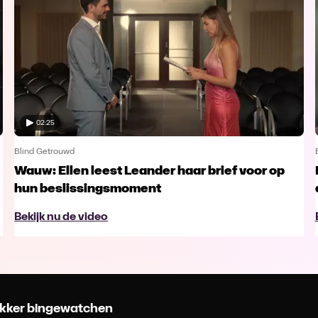
02:25
Blind Getrouwd
Wauw: Ellen leest Leander haar brief voor op
hun beslissingsmoment
Bekijk nu de video
 lekker bingewatchen