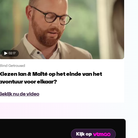
02:17
Blind Getrouwd
Blin
Kiezen Ian & Maïté op het einde van het
Ga 
avontuur voor elkaar?
en s
Bekijk nu de video
Bek
Kijk op