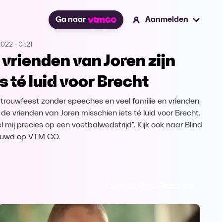
Ga naar
Aanmelden
2022
-
01:21
 vrienden van Joren zijn
ts té luid voor Brecht
trouwfeest zonder speeches en veel familie en vrienden.
n de vrienden van Joren misschien iets té luid voor Brecht.
el mij precies op een voetbalwedstrijd". Kijk ook naar Blind
ouwd op VTM GO.
Ga naar Blind Getrouwd