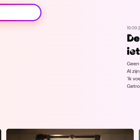
Oeps, browser niet ondersteund
19.09.
Voor je onze programma's gaat ontdekken,
De
best je browser updaten of hieronder één
van de ondersteunde browsers
ie
downloaden.
Geen 
Google Chrome
Download
Al zij
'Ik vo
Firefox
Download
Getr
Safari
Download
Microsoft Edge
Download
Opera
Download