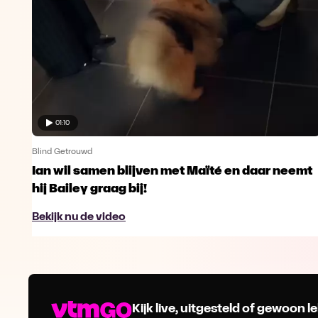
01:10
Blind Getrouwd
Ian wil samen blijven met Maïté en daar neemt
hij Bailey graag bij!
Bekijk nu de video
Kijk live, uitgesteld of gewoon