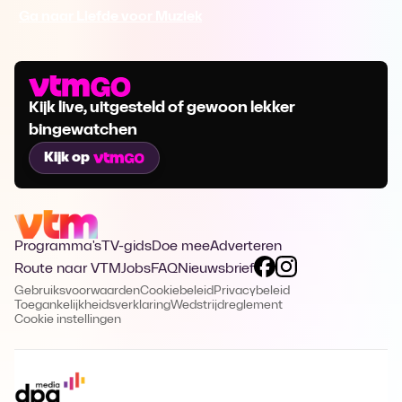
Ga naar Liefde voor Muziek
Kijk live, uitgesteld of gewoon lekker
bingewatchen
Kijk op
Programma's
TV-gids
Doe mee
Adverteren
Route naar VTM
Jobs
FAQ
Nieuwsbrief
Gebruiksvoorwaarden
Cookiebeleid
Privacybeleid
Toegankelijkheidsverklaring
Wedstrijdreglement
Cookie instellingen