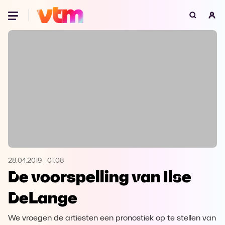
Oeps, browser niet ondersteund
Voor je onze programma's gaat ontdekken,
best je browser updaten of hieronder één
van de ondersteunde browsers
downloaden.
Google Chrome
Download
Firefox
Download
Safari
Download
28.04.2019
-
01:08
De voorspelling van Ilse
Microsoft Edge
Download
DeLange
Opera
Download
We vroegen de artiesten een pronostiek op te stellen van