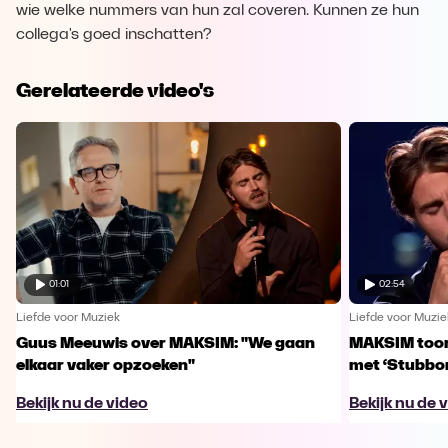
wie welke nummers van hun zal coveren. Kunnen ze hun
collega's goed inschatten?
Gerelateerde video's
01:01
02:54
Liefde voor Muziek
Liefde voor Muzie
Guus Meeuwis over MAKSIM: "We gaan
MAKSIM toont
elkaar vaker opzoeken"
met ‘Stubbo
Bekijk nu de video
Bekijk nu de 