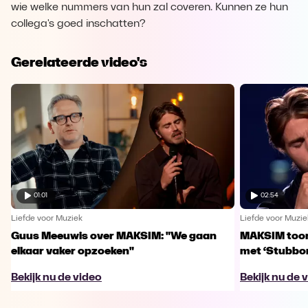
wie welke nummers van hun zal coveren. Kunnen ze hun
collega's goed inschatten?
Gerelateerde video's
01:01
02:54
Liefde voor Muziek
Liefde voor Muzie
Guus Meeuwis over MAKSIM: "We gaan
MAKSIM toont
elkaar vaker opzoeken"
met ‘Stubbo
Bekijk nu de video
Bekijk nu de 