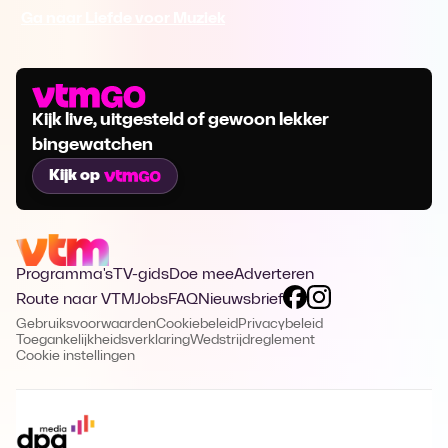
Ga naar Liefde voor Muziek
Kijk live, uitgesteld of gewoon lekker
bingewatchen
Kijk op
Programma's
TV-gids
Doe mee
Adverteren
Route naar VTM
Jobs
FAQ
Nieuwsbrief
Gebruiksvoorwaarden
Cookiebeleid
Privacybeleid
Toegankelijkheidsverklaring
Wedstrijdreglement
Cookie instellingen