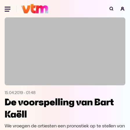
Oeps, browser niet ondersteund
Voor je onze programma's gaat ontdekken,
best je browser updaten of hieronder één
van de ondersteunde browsers
downloaden.
Google Chrome
Download
Firefox
Download
Safari
Download
15.04.2019
-
01:48
De voorspelling van Bart
Microsoft Edge
Download
Kaëll
Opera
Download
We vroegen de artiesten een pronostiek op te stellen van