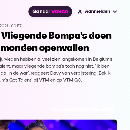
Ga naar
Aanmelden
2021
-
00:57
 Vliegende Bompa's doen
 monden openvallen
juryleden hebben al veel zien langskomen in Belgium's
alent, maar vliegende bompa's toch nog niet. "Ik ben
aal in de war", reageert Davy van verbijstering. Bekijk
ium's Got Talent' bij VTM en op VTM GO.
Ga naar Belgium's Got Talent