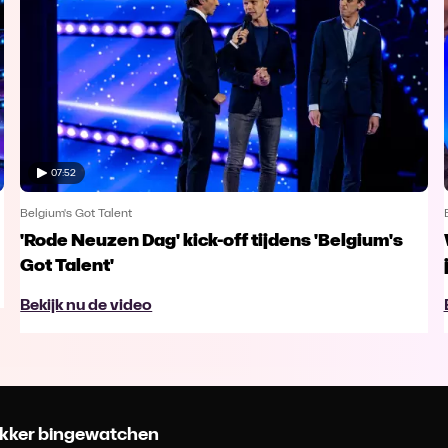
07:52
Belgium's Got Talent
'Rode Neuzen Dag' kick-off tijdens 'Belgium's
Got Talent'
Bekijk nu de video
 lekker bingewatchen