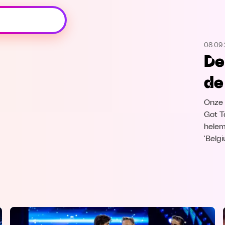
Oeps, browser niet ondersteund
08.09.
Voor je onze programma's gaat ontdekken,
De
best je browser updaten of hieronder één
van de ondersteunde browsers
de
downloaden.
Onze 
Google Chrome
Download
Got T
helem
Firefox
Download
'Belg
Safari
Download
Microsoft Edge
Download
Opera
Download