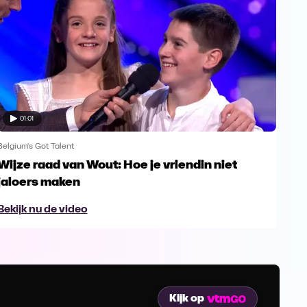
01:01
Belgium's Got Talent
Belgi
Wijze raad van Wout: Hoe je vriendin niet
De 
jaloers maken
Bek
Bekijk nu de video
Kijk op