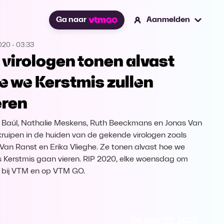
Ga naar
Aanmelden
2020
-
03:33
 virologen tonen alvast
e we Kerstmis zullen
eren
Baúl, Nathalie Meskens, Ruth Beeckmans en Jonas Van
kruipen in de huiden van de gekende virologen zoals
Van Ranst en Erika Vlieghe. Ze tonen alvast hoe we
s Kerstmis gaan vieren. RIP 2020, elke woensdag om
 bij VTM en op VTM GO.
Ga naar RIP 2020