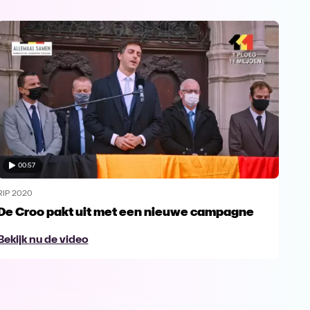
00:57
RIP 2020
RIP 
De Croo pakt uit met een nieuwe campagne
RIP
Ho
Bekijk nu de video
Bek