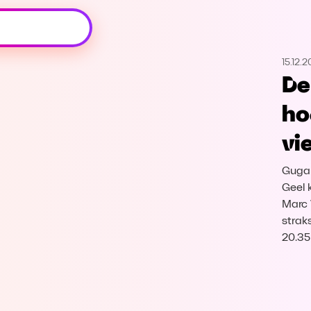
Oeps, browser niet ondersteund
15.12.
Voor je onze programma's gaat ontdekken,
De
best je browser updaten of hieronder één
van de ondersteunde browsers
ho
downloaden.
vi
Google Chrome
Download
Guga 
Firefox
Download
Geel 
Marc 
strak
Safari
Download
20.35
Microsoft Edge
Download
Opera
Download