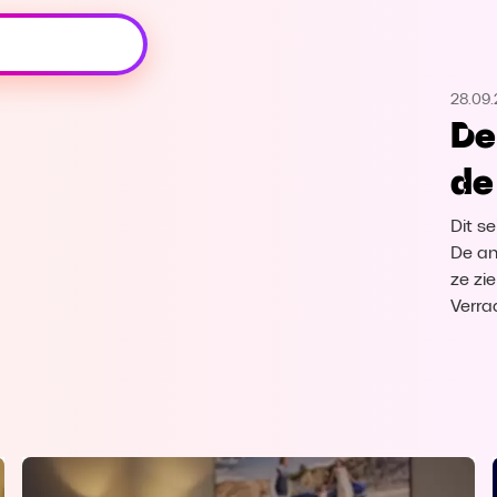
Oeps, browser niet ondersteund
28.09
Voor je onze programma's gaat ontdekken,
De
best je browser updaten of hieronder één
van de ondersteunde browsers
de
downloaden.
Dit se
Google Chrome
Download
De an
ze zi
Firefox
Download
Verra
Safari
Download
Microsoft Edge
Download
Opera
Download