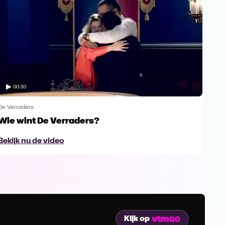
00:30
De Verraders
De V
Wie wint De Verraders?
Yan
Bekijk nu de video
Bek
Kijk op