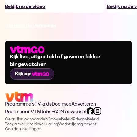
Bekijk nu de video
Bekijk nu de 
Ga naar De Vermeires
Kijk live, uitgesteld of gewoon lekker
bingewatchen
Kijk op
Programma's
TV-gids
Doe mee
Adverteren
Route naar VTM
Jobs
FAQ
Nieuwsbrief
Gebruiksvoorwaarden
Cookiebeleid
Privacybeleid
Toegankelijkheidsverklaring
Wedstrijdreglement
Cookie instellingen