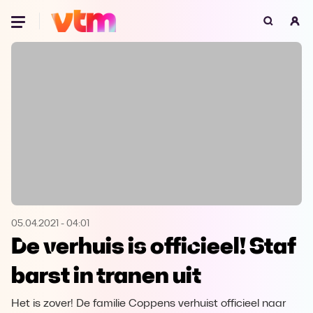
Oeps, browser niet ondersteund
Voor je onze programma's gaat ontdekken,
best je browser updaten of hieronder één
van de ondersteunde browsers
downloaden.
Google Chrome
Download
Firefox
Download
Safari
Download
05.04.2021
-
04:01
De verhuis is officieel! Staf
Microsoft Edge
Download
barst in tranen uit
Opera
Download
Het is zover! De familie Coppens verhuist officieel naar