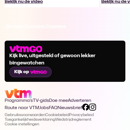
Bekijk nu de video
Bekijk nu de 
Ga naar Camping Coppens
Kijk live, uitgesteld of gewoon lekker
bingewatchen
Kijk op
Programma's
TV-gids
Doe mee
Adverteren
Route naar VTM
Jobs
FAQ
Nieuwsbrief
Gebruiksvoorwaarden
Cookiebeleid
Privacybeleid
Toegankelijkheidsverklaring
Wedstrijdreglement
Cookie instellingen