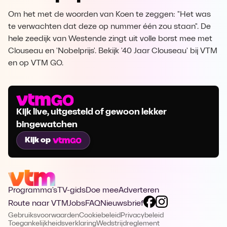
Om het met de woorden van Koen te zeggen: "Het was
te verwachten dat deze op nummer één zou staan". De
hele zeedijk van Westende zingt uit volle borst mee met
Clouseau en 'Nobelprijs'. Bekijk '40 Jaar Clouseau' bij VTM
en op VTM GO.
Kijk live, uitgesteld of gewoon lekker
bingewatchen
Kijk op
Programma's
TV-gids
Doe mee
Adverteren
Route naar VTM
Jobs
FAQ
Nieuwsbrief
Gebruiksvoorwaarden
Cookiebeleid
Privacybeleid
Toegankelijkheidsverklaring
Wedstrijdreglement