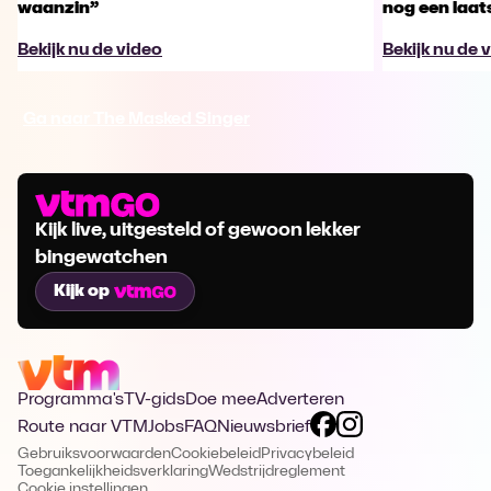
waanzin”
nog een laa
Bekijk nu de video
Bekijk nu de 
Ga naar The Masked Singer
Kijk live, uitgesteld of gewoon lekker
bingewatchen
Kijk op
Programma's
TV-gids
Doe mee
Adverteren
Route naar VTM
Jobs
FAQ
Nieuwsbrief
Gebruiksvoorwaarden
Cookiebeleid
Privacybeleid
Toegankelijkheidsverklaring
Wedstrijdreglement
Cookie instellingen