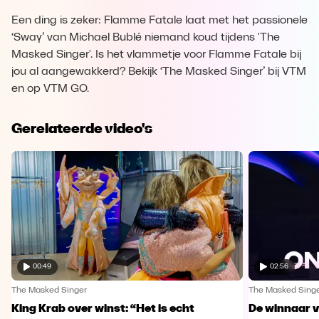
Een ding is zeker: Flamme Fatale laat met het passionele
‘Sway’ van Michael Bublé niemand koud tijdens 'The
Masked Singer'. Is het vlammetje voor Flamme Fatale bij
jou al aangewakkerd? Bekijk ‘The Masked Singer’ bij VTM
en op VTM GO.
Gerelateerde video's
00:49
02:56
The Masked Singer
The Masked Sing
King Krab over winst: “Het is echt
De winnaar 