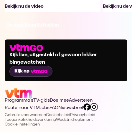
Bekijk nu de video
Bekijk nu de 
Ga naar Kung Fu Helden
Kijk live, uitgesteld of gewoon lekker
bingewatchen
Kijk op
Programma's
TV-gids
Doe mee
Adverteren
Route naar VTM
Jobs
FAQ
Nieuwsbrief
Gebruiksvoorwaarden
Cookiebeleid
Privacybeleid
Toegankelijkheidsverklaring
Wedstrijdreglement
Cookie instellingen