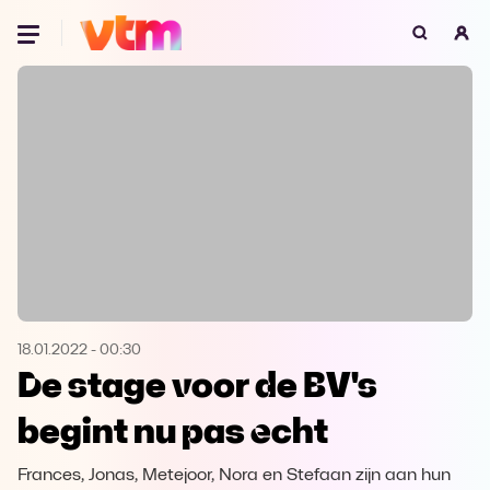
Oeps, browser niet ondersteund
Voor je onze programma's gaat ontdekken,
best je browser updaten of hieronder één
van de ondersteunde browsers
downloaden.
Google Chrome
Download
Firefox
Download
Safari
Download
18.01.2022
-
00:30
De stage voor de BV's
Microsoft Edge
Download
begint nu pas echt
Opera
Download
Frances, Jonas, Metejoor, Nora en Stefaan zijn aan hun