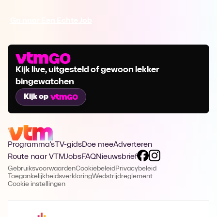
Ga naar Een Echte Job
Kijk live, uitgesteld of gewoon lekker
bingewatchen
Kijk op
Programma's
TV-gids
Doe mee
Adverteren
Route naar VTM
Jobs
FAQ
Nieuwsbrief
Gebruiksvoorwaarden
Cookiebeleid
Privacybeleid
Toegankelijkheidsverklaring
Wedstrijdreglement
Cookie instellingen