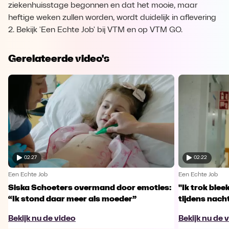
ziekenhuisstage begonnen en dat het mooie, maar
heftige weken zullen worden, wordt duidelijk in aflevering
2. Bekijk 'Een Echte Job' bij VTM en op VTM GO.
Gerelateerde video's
02:27
02:22
Een Echte Job
Een Echte Job
Siska Schoeters overmand door emoties:
"Ik trok ble
“Ik stond daar meer als moeder”
tijdens nachts
Bekijk nu de video
Bekijk nu de 