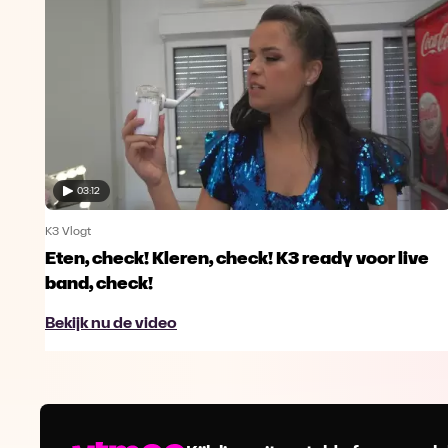
03:12
K3 Vlogt
Eten, check! Kleren, check! K3 ready voor live
band, check!
Bekijk nu de video