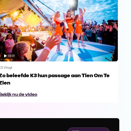
03:01
K3 Vlogt
K3 Vl
Zo beleefde K3 hun passage aan Tien Om Te
Han
Zien
wat
Bekijk nu de video
Bek