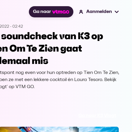
Ga naar
Aanmelden
.2022
-
02:42
 soundcheck van K3 op
en Om Te Zien gaat
lemaal mis
tspant nog even voor hun optreden op Tien Om Te Zien,
oen ze met een lekkere cocktail én Laura Tesoro. Bekijk
logt' op VTM GO.
Ga naar K3 Vlogt