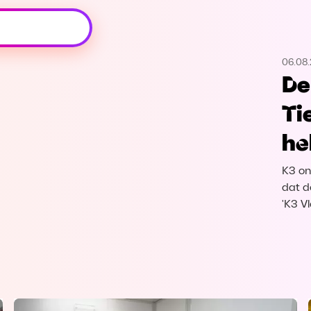
Oeps, browser niet ondersteund
06.08
Voor je onze programma's gaat ontdekken,
De
best je browser updaten of hieronder één
van de ondersteunde browsers
Ti
downloaden.
he
Google Chrome
Download
K3 on
Firefox
Download
dat d
'K3 V
Safari
Download
Microsoft Edge
Download
Opera
Download