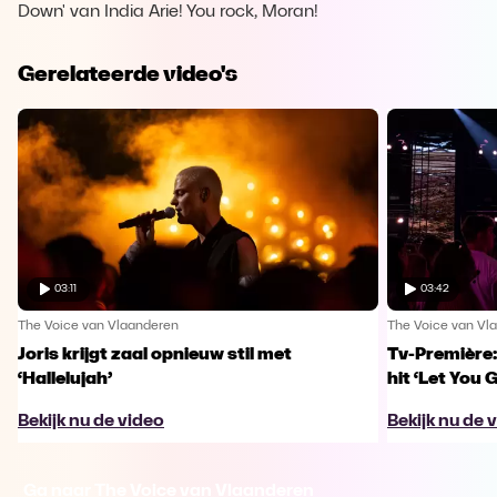
Down' van India Arie! You rock, Moran!
Gerelateerde video's
03:11
03:42
The Voice van Vlaanderen
The Voice van Vl
Joris krijgt zaal opnieuw stil met
Tv-Première:
‘Hallelujah’
hit ‘Let You 
Bekijk nu de video
Bekijk nu de 
Ga naar The Voice van Vlaanderen