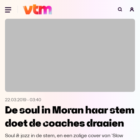
Oeps, browser niet ondersteund
Voor je onze programma's gaat ontdekken,
best je browser updaten of hieronder één
van de ondersteunde browsers
downloaden.
Google Chrome
Download
Firefox
Download
Safari
Download
22.03.2019
-
03:40
De soul in Moran haar stem
Microsoft Edge
Download
doet de coaches draaien
Opera
Download
Soul & jazz in de stem, en een zalige cover van 'Slow