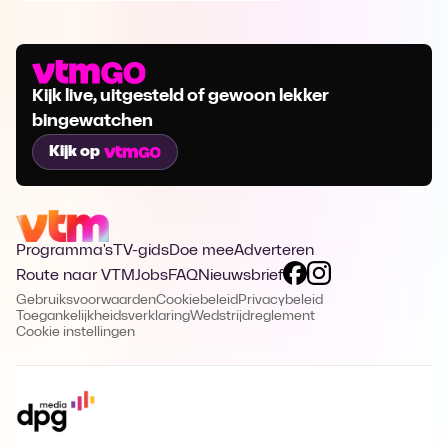
Kijk live, uitgesteld of gewoon lekker
bingewatchen
Kijk op
Programma's
TV-gids
Doe mee
Adverteren
Route naar VTM
Jobs
FAQ
Nieuwsbrief
Gebruiksvoorwaarden
Cookiebeleid
Privacybeleid
Toegankelijkheidsverklaring
Wedstrijdreglement
Cookie instellingen