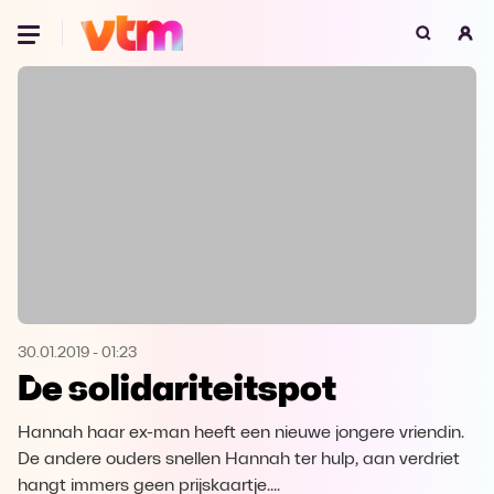
Oeps, browser niet ondersteund
Voor je onze programma's gaat ontdekken,
best je browser updaten of hieronder één
van de ondersteunde browsers
downloaden.
Google Chrome
Download
Firefox
Download
Safari
Download
30.01.2019
-
01:23
De solidariteitspot
Microsoft Edge
Download
Hannah haar ex-man heeft een nieuwe jongere vriendin.
Opera
Download
De andere ouders snellen Hannah ter hulp, aan verdriet
hangt immers geen prijskaartje....