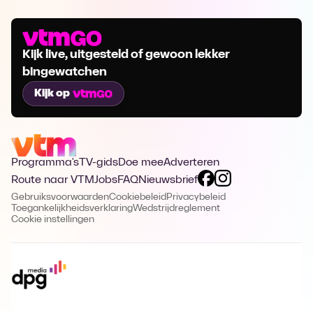
Kijk live, uitgesteld of gewoon lekker
bingewatchen
Kijk op
Programma's
TV-gids
Doe mee
Adverteren
Route naar VTM
Jobs
FAQ
Nieuwsbrief
Gebruiksvoorwaarden
Cookiebeleid
Privacybeleid
Toegankelijkheidsverklaring
Wedstrijdreglement
Cookie instellingen