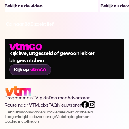
Bekijk nu de video
Bekijk nu de 
Ga naar B&B zoekt lief
Kijk live, uitgesteld of gewoon lekker
bingewatchen
Kijk op
Programma's
TV-gids
Doe mee
Adverteren
Route naar VTM
Jobs
FAQ
Nieuwsbrief
Gebruiksvoorwaarden
Cookiebeleid
Privacybeleid
Toegankelijkheidsverklaring
Wedstrijdreglement
Cookie instellingen