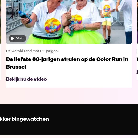
02:44
De wereld rond met 80-jarigen
De liefste 80-jarigen stralen op de Color Run in
Brussel
Bekijk nu de video
 lekker bingewatchen