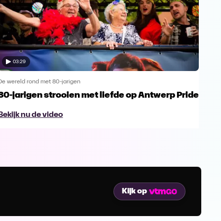
03:29
De wereld rond met 80-jarigen
De we
80-jarigen strooien met liefde op Antwerp Pride
100
van
Bekijk nu de video
Bek
Kijk op