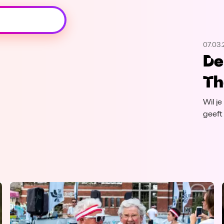
Oeps, browser niet ondersteund
07.03.
Voor je onze programma's gaat ontdekken,
De 
best je browser updaten of hieronder één
van de ondersteunde browsers
Th
downloaden.
Wil j
Google Chrome
Download
geeft 
Firefox
Download
Safari
Download
Microsoft Edge
Download
Opera
Download