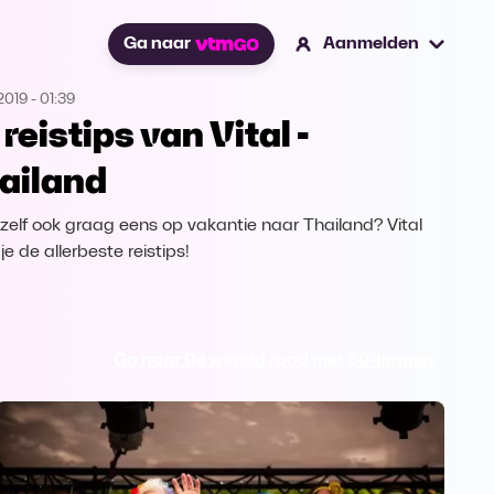
Ga naar
Aanmelden
2019
-
01:39
reistips van Vital -
ailand
e zelf ook graag eens op vakantie naar Thailand? Vital
je de allerbeste reistips!
Ga naar De wereld rond met 80-jarigen