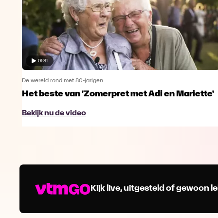
01:31
De wereld rond met 80-jarigen
Het beste van 'Zomerpret met Adi en Mariette'
Bekijk nu de video
Kijk live, uitgesteld of gewoon