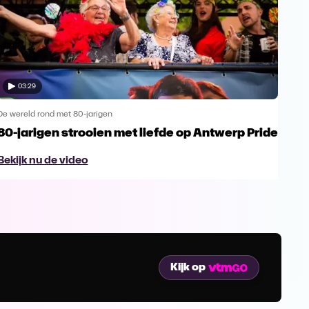
03:29
De wereld rond met 80-jarigen
De we
80-jarigen strooien met liefde op Antwerp Pride
100
van
Bekijk nu de video
Bek
Kijk op