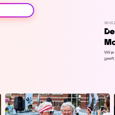
Oeps, browser niet ondersteund
30.01.
Voor je onze programma's gaat ontdekken,
De
best je browser updaten of hieronder één
van de ondersteunde browsers
Mo
downloaden.
Wil j
Google Chrome
Download
geeft 
Firefox
Download
Safari
Download
Microsoft Edge
Download
Opera
Download