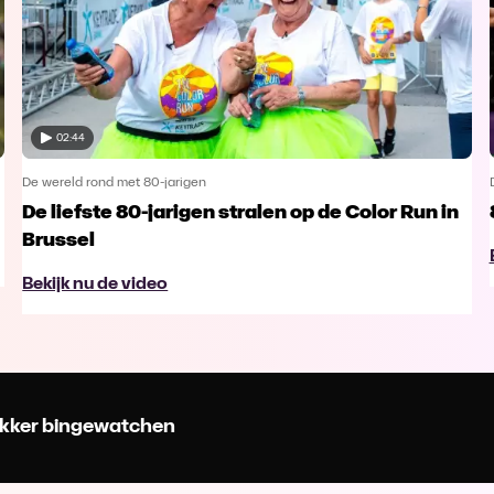
02:44
De wereld rond met 80-jarigen
De liefste 80-jarigen stralen op de Color Run in
Brussel
Bekijk nu de video
 lekker bingewatchen