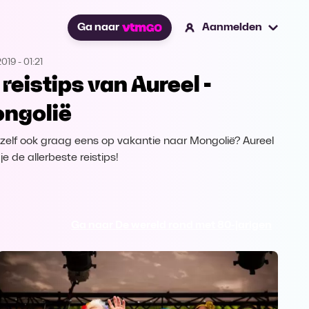
Ga naar
Aanmelden
2019
-
01:21
 reistips van Aureel -
ngolië
e zelf ook graag eens op vakantie naar Mongolië? Aureel
je de allerbeste reistips!
Ga naar De wereld rond met 80-jarigen