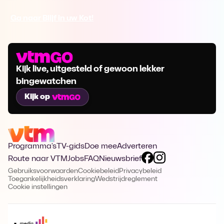
Ga naar Blijf in uw Kot!
Kijk live, uitgesteld of gewoon lekker
bingewatchen
Kijk op
Programma's
TV-gids
Doe mee
Adverteren
Route naar VTM
Jobs
FAQ
Nieuwsbrief
Gebruiksvoorwaarden
Cookiebeleid
Privacybeleid
Toegankelijkheidsverklaring
Wedstrijdreglement
Cookie instellingen