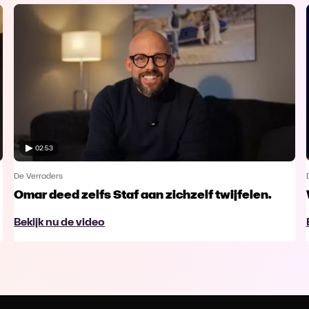
02:53
De Verraders
Omar deed zelfs Staf aan zichzelf twijfelen.
Bekijk nu de video