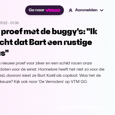
Ga naar
Aanmelden
.2022
-
01:39
 proef met de buggy's: "Ik
cht dat Bart een rustige
s"
n nieuwe proef voor zilver en een schild racen onze
daten voor de winst. Hannelore heeft het niet zo voor die
eid, daarom kiest ze Bart Kaëll als copiloot. Was het de
e keuze? Kijk ook naar 'De Verraders' op VTM GO.
Ga naar De Verraders