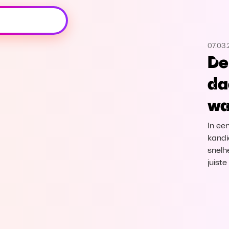
Oeps, browser niet ondersteund
07.03
Voor je onze programma's gaat ontdekken,
De
best je browser updaten of hieronder één
van de ondersteunde browsers
da
downloaden.
wa
Google Chrome
Download
In ee
Firefox
Download
kandi
snelh
juist
Safari
Download
Microsoft Edge
Download
Opera
Download