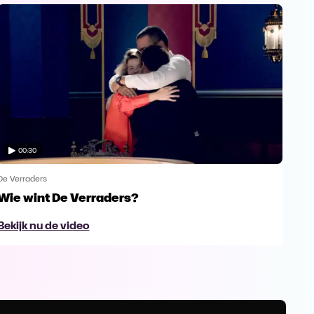
00:30
De Verraders
De V
Wie wint De Verraders?
Yan
Bekijk nu de video
Bek