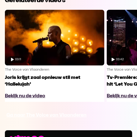
Gerelateerde video's
03:11
03:42
The Voice van Vlaanderen
The Voice van Vl
Joris krijgt zaal opnieuw stil met
Tv-Première:
‘Hallelujah’
hit ‘Let You 
Bekijk nu de video
Bekijk nu de 
Ga naar The Voice van Vlaanderen