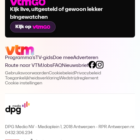
Kijk live, uitgesteld of gewoon lekker
bingewatchen
Kijk op
Programma's
TV-gids
Doe mee
Adverteren
Route naar VTM
Jobs
FAQ
Nieuwsbrief
Gebruiksvoorwaarden
Cookiebeleid
Privacybeleid
Toegankelijkheidsverklaring
Wedstrijdreglement
Cookie instellingen
DPG Media NV - Mediaplein 1, 2018 Antwerpen
-
RPR Antwerpen nr.
0432.306.234