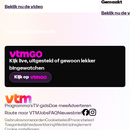
Gemaakt
Bekijk nu de video
Bekijk nu de 
Ga naar Huis Gemaakt
Kijk live, uitgesteld of gewoon lekker
bingewatchen
Kijk op
Programma's
TV-gids
Doe mee
Adverteren
Route naar VTM
Jobs
FAQ
Nieuwsbrief
Gebruiksvoorwaarden
Cookiebeleid
Privacybeleid
Toegankelijkheidsverklaring
Wedstrijdreglement
Cookie instellingen